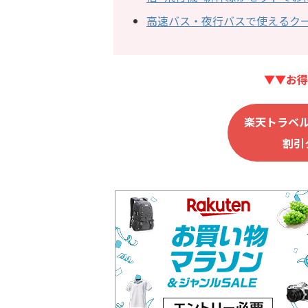
高速バス・夜行バスで使えるク
▼▼お得
楽天トラベ
割引