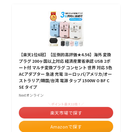
【楽天1位6冠】【圧倒的高評価★4.56】海外 変換
プラグ 200ヶ国以上対応 経済産業省承認 USB 2ポ
ート付 マルチ変換プラグ コンセント 世界 対応 5色
ACアダプター 急速 充電 ヨーロッパ/アメリカ/オー
ストラリア/韓国/台湾 電源 タップ 1500W O BF C
SE タイプ
Nextオンライン
＼ポイント最大11倍！／
楽天市場で探す
Amazonで探す