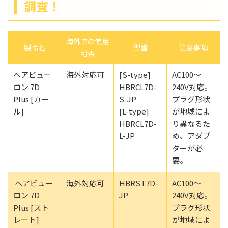
調査！
海外での使用
製品名
型番
注意事項
可否
ヘアビュー
海外対応可
[S-type]
AC100～
ロン 7D
HBRCL7D-
240V対応。
Plus [カー
S-JP
プラグ形状
ル]
[L-type]
が地域によ
HBRCL7D-
り異なるた
L-JP
め、アダプ
ターが必
要。
ヘアビュー
海外対応可
HBRST7D-
AC100～
ロン 7D
JP
240V対応。
Plus [スト
プラグ形状
レート]
が地域によ