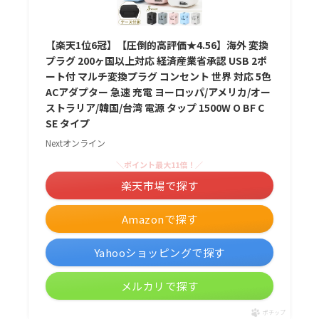
【楽天1位6冠】【圧倒的高評価★4.56】海外 変換
プラグ 200ヶ国以上対応 経済産業省承認 USB 2ポ
ート付 マルチ変換プラグ コンセント 世界 対応 5色
ACアダプター 急速 充電 ヨーロッパ/アメリカ/オー
ストラリア/韓国/台湾 電源 タップ 1500W O BF C
SE タイプ
Nextオンライン
＼ポイント最大11倍！／
楽天市場で探す
Amazonで探す
Yahooショッピングで探す
メルカリで探す
ポチップ