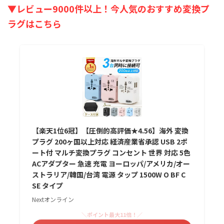
▼レビュー9000件以上！今人気のおすすめ変換プ
ラグはこちら
【楽天1位6冠】【圧倒的高評価★4.56】海外 変換
プラグ 200ヶ国以上対応 経済産業省承認 USB 2ポ
ート付 マルチ変換プラグ コンセント 世界 対応 5色
ACアダプター 急速 充電 ヨーロッパ/アメリカ/オー
ストラリア/韓国/台湾 電源 タップ 1500W O BF C
SE タイプ
Nextオンライン
＼ポイント最大11倍！／