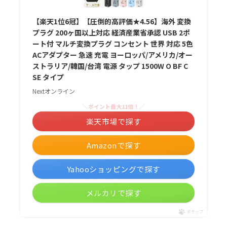
【楽天1位6冠】【圧倒的高評価★4.56】海外 変換
プラグ 200ヶ国以上対応 経済産業省承認 USB 2ポ
ート付 マルチ変換プラグ コンセント 世界 対応 5色
ACアダプター 急速 充電 ヨーロッパ/アメリカ/オー
ストラリア/韓国/台湾 電源 タップ 1500W O BF C
SE タイプ
Nextオンライン
＼ポイント最大11倍！／
楽天市場で探す
Amazonで探す
Yahooショッピングで探す
メルカリで探す
ポチップ