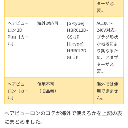
ターが必
要。
ヘアビュー
海外対応可
[S-type]
AC100～
ロン 2D
HBRCL2D-
240V対応。
Plus［カー
GS-JP
プラグ形状
ル］
[L-type]
が地域によ
HBRCL2D-
り異なるた
GL-JP
め、アダプ
ターが必
要。
ヘアビュー
使用不可
ー
海外では使
ロン［カー
（旧品番）
用できませ
ル］
ん。
ヘアビューロンのコテが海外で使えるかを上記の表
にまとめました。