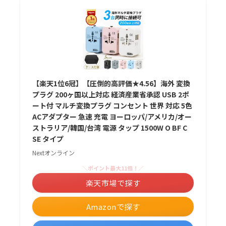
【楽天1位6冠】【圧倒的高評価★4.56】海外 変換
プラグ 200ヶ国以上対応 経済産業省承認 USB 2ポ
ート付 マルチ変換プラグ コンセント 世界 対応 5色
ACアダプター 急速 充電 ヨーロッパ/アメリカ/オー
ストラリア/韓国/台湾 電源 タップ 1500W O BF C
SE タイプ
Nextオンライン
＼ポイント最大11倍！／
楽天市場で探す
Amazonで探す