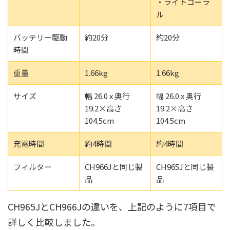
・ライトコーラ
ル
バッテリー駆動
約20分
約20分
時間
重量
1.66kg
1.66kg
サイズ
幅 26.0 x 奥行
幅 26.0 x 奥行
19.2×高さ
19.2×高さ
104.5cm
104.5cm
充電時間
約4時間
約4時間
フィルター
CH966Jと同じ製
CH965Jと同じ製
品
品
CH965JとCH966Jの違いを、上記のように7項目で
詳しく比較しました。